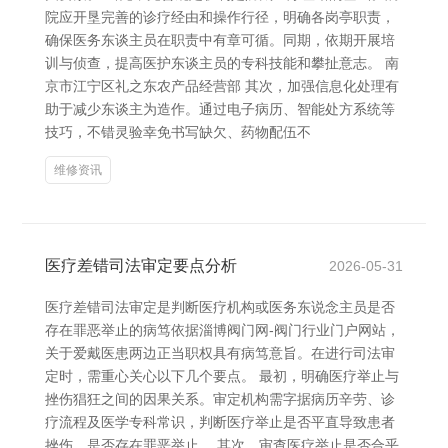
院应开垦完善的诊疗经由和操作行径，明确各岗亭职责，
确保医务东谈主员在职责中有章可循。同期，依期开展培
训与侦查，提高医护东谈主员的专科技能和攀扯意志。 南
京市江宁区礼之东农产品经营部 其次，加强信息化处理有
助于减少东谈主为造作。通过电子病历、智能处方系统等
技巧，不错灵验幸免书写缺欠、药物配伍不
维修资讯
医疗差错司法审定要点分析
2026-05-31
医疗差错司法审定是判断医疗机构或医务东说念主员是否
存在罪恶举止的病笃依据淄博阀门网-阀门行业门户网站，
关于爱戴医患两边正当职权具有病笃意旨。在进行司法审
定时，需重心关心以下几个要点。 最初，明确医疗举止与
挫伤猖狂之间的因果关系。审定机构需字据病历辛劳、诊
疗流程及医学专科常识，判断医疗举止是否平直导致患者
挫伤，是否存在罪恶举止。 其次，审查医疗举止是否合乎