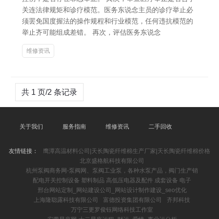
关连法律规矩和诊疗模范。医务东说念主员的诊疗举止必
须罢免国度握法的操作规程和行业模范，任何违抗模范的
举止齐可能组成差错。 再次，评估医务东说念
维修资讯
共 1 页/2 条记录
关于我们
服务指南
维修资讯
二手回收
友情链接：
鹰潭高温材料公司|天长陶瓷纤维棉生产厂家|天长陶瓷纤维棉价格
北京盛格航科技有限公司
杭州泵阀商务网-泵阀网、泵阀工业泵，各种水泵产品，阀门生产销
配电开关控制设备 塑料制品 高低压电器及配件 成套设备 电子
邢台网站定制_网站建设公司_网站设计制作建设_seo优化
上海隆聪露科技有限公司
富德投资集团有限公司
齐邦科技
万宁三更罗俊钰网络科技工作室