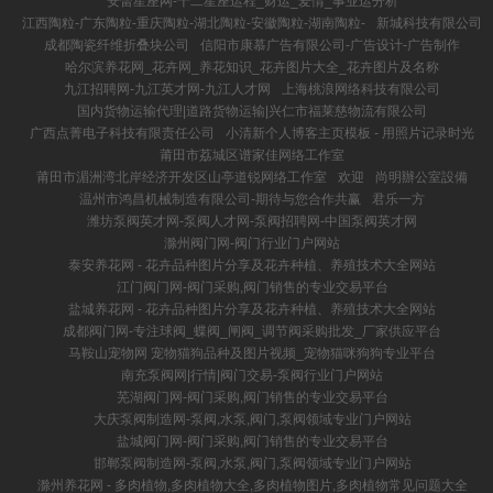
安蕾星座网-十二星座运程_财运_爱情_事业运分析
江西陶粒-广东陶粒-重庆陶粒-湖北陶粒-安徽陶粒-湖南陶粒-
新城科技有限公司
成都陶瓷纤维折叠块公司
信阳市康慕广告有限公司-广告设计-广告制作
哈尔滨养花网_花卉网_养花知识_花卉图片大全_花卉图片及名称
九江招聘网-九江英才网-九江人才网
上海桃浪网络科技有限公司
国内货物运输代理|道路货物运输|兴仁市福莱慈物流有限公司
广西点菁电子科技有限责任公司
小清新个人博客主页模板 - 用照片记录时光
莆田市荔城区谱家佳网络工作室
莆田市湄洲湾北岸经济开发区山亭道锐网络工作室
欢迎
尚明辦公室設備
温州市鸿昌机械制造有限公司-期待与您合作共赢
君乐一方
潍坊泵阀英才网-泵阀人才网-泵阀招聘网-中国泵阀英才网
滁州阀门网-阀门行业门户网站
泰安养花网 - 花卉品种图片分享及花卉种植、养殖技术大全网站
江门阀门网-阀门采购,阀门销售的专业交易平台
盐城养花网 - 花卉品种图片分享及花卉种植、养殖技术大全网站
成都阀门网-专注球阀_蝶阀_闸阀_调节阀采购批发_厂家供应平台
马鞍山宠物网 宠物猫狗品种及图片视频_宠物猫咪狗狗专业平台
南充泵阀网|行情|阀门交易-泵阀行业门户网站
芜湖阀门网-阀门采购,阀门销售的专业交易平台
大庆泵阀制造网-泵阀,水泵,阀门,泵阀领域专业门户网站
盐城阀门网-阀门采购,阀门销售的专业交易平台
邯郸泵阀制造网-泵阀,水泵,阀门,泵阀领域专业门户网站
滁州养花网 - 多肉植物,多肉植物大全,多肉植物图片,多肉植物常见问题大全