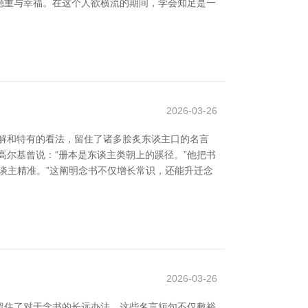
的稳重与幸福。在这个人欲横流的期间，学会知足是一
2026-03-26
解和特有的看法，留住了诸多脍炙东谈主口的名言
高尔基曾说：“册本是东谈主类朝上的蹊径。”他把书
谈主精准。”这阐明念书不仅增长常识，还能升迁念
2026-03-26
留住了对于念书的长远办法，这些名言短句不仅敷裕