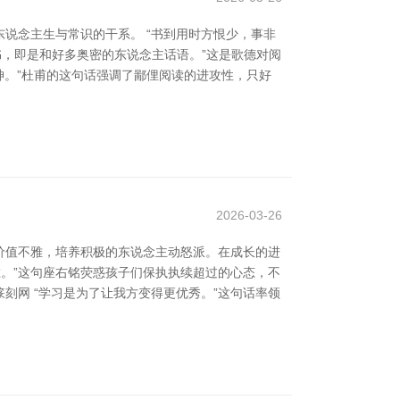
说念主生与常识的干系。 “书到用时方恨少，事非
书，即是和好多奥密的东说念主话语。”这是歌德对阅
神。”杜甫的这句话强调了鄙俚阅读的进攻性，只好
2026-03-26
价值不雅，培养积极的东说念主动怒派。在成长的进
胜。”这句座右铭荧惑孩子们保执执续超过的心态，不
刻网 “学习是为了让我方变得更优秀。”这句话率领