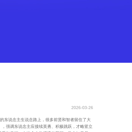
2026-03-26
长的东说念主生说念路上，很多前贤和智者留住了大
易》，强调东说念主应接续英勇、积极跳跃，才略竖立