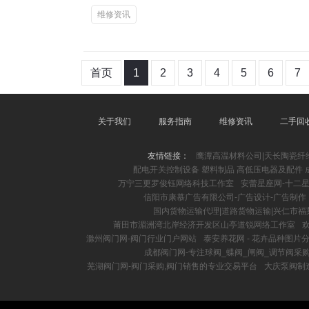
维修资讯
首页
1
2
3
4
5
6
7
关于我们
服务指南
维修资讯
二手回
友情链接：
鹰潭高温材料公司|天长陶瓷纤
配电开关控制设备 塑料制品 高低压电器及配件 
万宁三更罗俊钰网络科技工作室
安蕾星座网-十二星
信阳市康慕广告有限公司-广告设计-广告制作
国内货物运输代理|道路货物运输|兴仁市
莆田市湄洲湾北岸经济开发区山亭道锐网络工作室
滁州阀门网-阀门行业门户网站
泰安养花网 - 花卉品种图
成都阀门网-专注球阀_蝶阀_闸阀_调节阀采
芜湖阀门网-阀门采购,阀门销售的专业交易平台
大庆泵阀制造