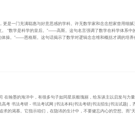
石，更是一门充满聪惠与好意思感的学科。许无数学家和念念想家曾用细腻
。 “数学是科学的皇后。”——高斯。这句名言强调了数学在科学体系
维的体操。”——恩格斯。这句话揭示了数学对逻辑念念维和概括才调的培
公司 在翰墨的海洋中，有很多句子如同星辰般瑰丽，给东谈主以启发与力
 书法考研 - 书法考试网 |书法本科|书法考研|书法招生|书法试题|
追求的渴慕。它指示咱们，在隐讳的生计中，不要健忘内心的空想。而“