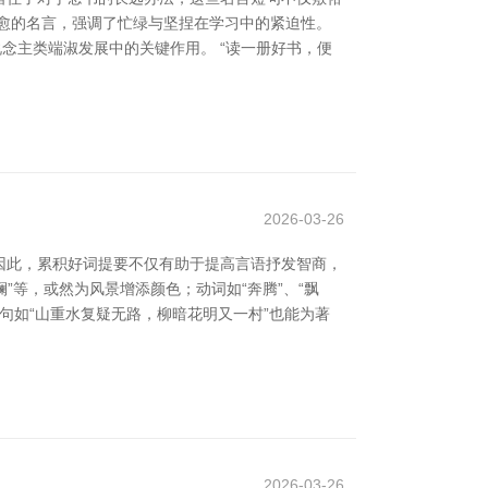
韩愈的名言，强调了忙绿与坚捏在学习中的紧迫性。
念主类端淑发展中的关键作用。 “读一册好书，便
2026-03-26
因此，累积好词提要不仅有助于提高言语抒发智商，
”等，或然为风景增添颜色；动词如“奔腾”、“飘
诗句如“山重水复疑无路，柳暗花明又一村”也能为著
2026-03-26