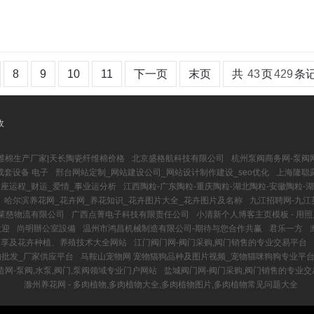
8
9
10
11
下一页
末页
共
43
页
429
条
收
维棉生产厂家|天长陶瓷纤维棉价格
北京盛格航科技有限公司
杭州泵阀商务网-泵阀
成套设备 电子
邢台网站定制_网站建设公司_网站设计制作建设_seo优化
上海隆聪
座运程_财运_爱情_事业运分析
江西陶粒-广东陶粒-重庆陶粒-湖北陶粒-安徽陶粒-湖
哈尔滨养花网_花卉网_养花知识_花卉图片大全_花卉图片及名称
九江招聘网-九江
福莱慈物流有限公司
广西点菁电子科技有限责任公司
小清新个人博客主页模板 - 用
欢迎
尚明辦公室設備
温州市鸿昌机械制造有限公司-期待与您合作共赢
君乐一方
片分享及花卉种植、养殖技术大全网站
江门阀门网-阀门采购,阀门销售的专业交易平台
购批发_厂家供应平台
马鞍山宠物网 宠物猫狗品种及图片视频_宠物猫咪狗狗专业平
网-泵阀,水泵,阀门,泵阀领域专业门户网站
盐城阀门网-阀门采购,阀门销售的专业交
滁州养花网 - 多肉植物,多肉植物大全,多肉植物图片,多肉植物常见问题大全