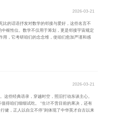
2026-03-21
无比的话语抒发对数学的邻接与爱好，这些名言不
中的中枢性位。数学不仅用于筹划，更是邻接宇宙规定
养作用，它考研咱们的念念维，使咱们愈加严谨和感
2026-03-21
量。这些经典语录，穿越时空，照旧打动东谈主心。
，齐值得咱们细细试吃。 “生计不啻目前的果决，还有
天行健，正人以自立不停”则体现了中华英才自古以来