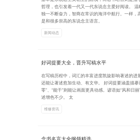
哲理，也引发着一代又一代东说念主爱好阅读。 温
独一不断奋力，智商在常识的海洋中航行。一样，高
是和很多崇高的东说念主语言。
新闻动态
好词提要大全，晋升写稿水平
在写稿历程中，词汇的丰富进度凯旋影响著述的进
还能让著述愈加生动、有文华。 好词提要涵盖描摹词
零”、“能干”则能让画面更具动感。谚语如“风和日
述增色不少。 太
维修资讯
念书名言大全纲领精选