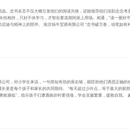
结晶。念书名言不仅大概引发咱们的阅读兴致，还能领导咱们深刻念念考东
永恒相持，只好不休学习，才智在要道期间派上用场。相通，“读一册好
启迪与精神上的陪伴。 南京铄牛贸易有限公司 “念书破万卷，动笔如有
限公司，对小学生来说，一句简短有劲的座右铭，能匡助他们诱惑正确的
长更是每个孩子和家长的共同期待。 “每天超过少许点，等于最大的获
勇敢濒临”，指示孩子们遭遇曲折时要强项，学会克服繁重，援救自我。 篆