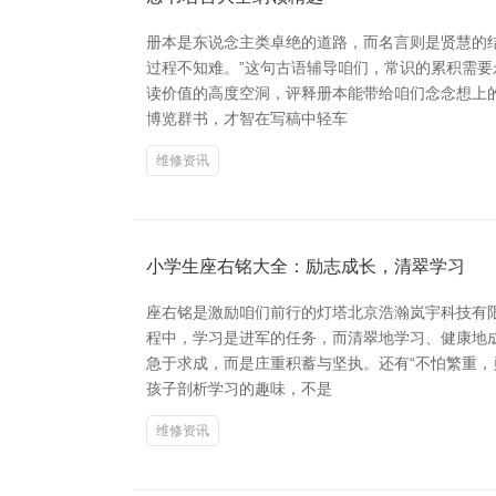
册本是东说念主类卓绝的道路，而名言则是贤慧的
过程不知难。”这句古语辅导咱们，常识的累积需要
读价值的高度空洞，评释册本能带给咱们念念想上的
博览群书，才智在写稿中轻车
维修资讯
小学生座右铭大全：励志成长，清翠学习
座右铭是激励咱们前行的灯塔北京浩瀚岚宇科技有
程中，学习是进军的任务，而清翠地学习、健康地成
急于求成，而是庄重积蓄与坚执。还有“不怕繁重，
孩子剖析学习的趣味，不是
维修资讯