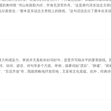
暖的奥特熊 “书山有路勤为径，学海无涯苦作舟。”这是唐代诗东说念主
尔基曾说：“册本是东说念主类朝上的路线。”这句话说念出了册本在东说
展力和感染力。掌抓并天真欺诈好词好句，是晋升写稿水平的要害路线。
、动词、谚语、诗句等多个方面。举例，描摹词如“漂后”、“静谧”、“斑斓
丽”、“百花齐放”等，既能简略地抒发田地，又富裕文化底蕴。此外，经典