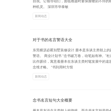
自我。它领导咱们，面临难题时要保握镂刻不停的精
种机灵。 深圳市华泰敏
新闻动态
对于书的名言警语大全
东莞横沥必匿别墅装修设计 册本是东谈主类朝上
警语。 商业计划书 “念书破万卷，动笔如有神。
比作蹊径，寓意着册本在东谈主类时髦发展中的遑
念维才略。 “书到用时方恨
新闻动态
念书名言短句大全概要
册本是东说念主类朝上的路线，而念书名言则是指