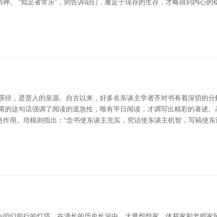
神。 “知足者常乐”，则告诉咱们，餍足于现存的生存，才略得到内心
的蹊径，是贤人的泉源。自古以来，好多名东谈主学者齐对书有着深切的分
”杜甫的这句话强调了阅读的遑急性，唯有平日阅读，才调写出精彩的著述。
急作用。培根则指出：“念书使东谈主充实，究诘使东谈主机智，写稿使东
令咱们前行的灯塔。在漫长的历史长河中，大量想想家、体裁家和老师家