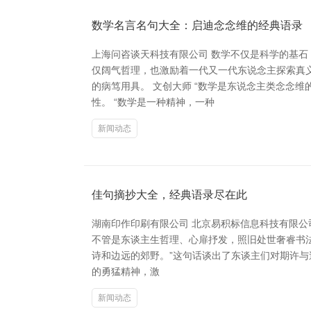
数学名言名句大全：启迪念念维的经典语录
上海问咨谈天科技有限公司 数学不仅是科学的基
仅阔气哲理，也激励着一代又一代东说念主探索真义
的病笃用具。 文创大师 “数学是东说念主类念念
性。 “数学是一种精神，一种
新闻动态
佳句摘抄大全，经典语录尽在此
湖南印作印刷有限公司 北京易积标信息科技有限
不管是东谈主生哲理、心扉抒发，照旧处世奢睿书法高考
诗和边远的郊野。”这句话谈出了东谈主们对期许与
的勇猛精神，激
新闻动态