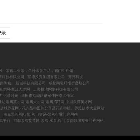
记录
网、泵阀工业泵，各种水泵产品，阀门生产销
露科技有限公司
富德投资集团有限公司
齐邦科技
南陶粒-
新城科技有限公司
成都陶瓷纤维折叠块公司
英才网-九江人才网
上海桃浪网络科技有限公司
照片记录时光
莆田市荔城区谱家佳网络工作室
潍坊泵阀英才网-泵阀人才网-泵阀招聘网-中国泵阀英才网
盐城养花网 - 花卉品种图片分享及花卉种植、养殖技术大全网站
台
南充泵阀网|行情|阀门交易-泵阀行业门户网站
易平台
邯郸泵阀制造网-泵阀,水泵,阀门,泵阀领域专业门户网站