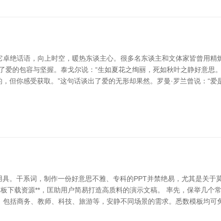
它卓绝话语，向上时空，暖热东谈主心。很多名东谈主和文体家皆曾用精炼
了爱的包容与坚握。泰戈尔说：“生如夏花之绚丽，死如秋叶之静好意思
见的，但你感受获取。”这句话谈出了爱的无形却果然。罗曼·罗兰曾说：“
用具。干系词，制作一份好意思不雅、专科的PPT并禁绝易，尤其是关于
板下载资源**，匡助用户简易打造高质料的演示文稿。 率先，保举几个常用
类型，包括商务、教师、科技、旅游等，安静不同场景的需求。悉数模板均