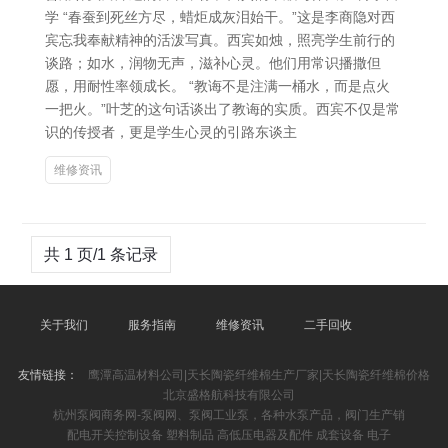
学 “春蚕到死丝方尽，蜡炬成灰泪始干。”这是李商隐对西
宾忘我奉献精神的活泼写真。西宾如烛，照亮学生前行的
谈路；如水，润物无声，滋补心灵。他们用常识播撒但
愿，用耐性率领成长。 “教诲不是注满一桶水，而是点火
一把火。”叶芝的这句话谈出了教诲的实质。西宾不仅是常
识的传授者，更是学生心灵的引路东谈主
维修资讯
共 1 页/1 条记录
关于我们
服务指南
维修资讯
二手回收
友情链接：
鹰潭高温材料公司|天长陶瓷纤维棉生产厂家|天长陶瓷纤维棉价格
北京盛格航科技有限公司
杭州泵阀商务网-泵阀网、泵阀工业泵，各种水泵产品，阀门生产销
配电开关控制设备 塑料制品 高低压电器及配件 成套设备 电子