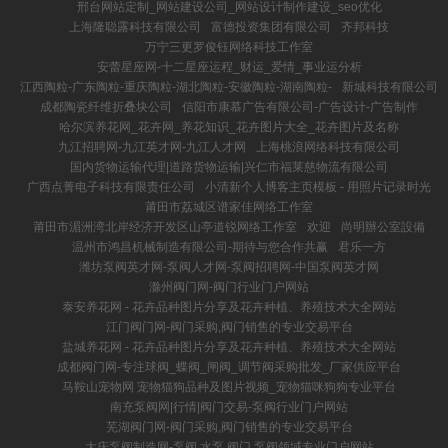
邢台网站定制_网站建设公司_网站设计制作建设_seo优化
上海隆聪露科技有限公司
富德投资集团有限公司
齐邦科技
万宁三更罗俊钰网络科技工作室
安蕾星座网-十二星座运程_财运_爱情_事业运分析
江西陶粒-广东陶粒-重庆陶粒-湖北陶粒-安徽陶粒-湖南陶粒-
新城科技有限公司
成都陶瓷纤维折叠块公司
信阳市康慕广告有限公司-广告设计-广告制作
哈尔滨养花网_花卉网_养花知识_花卉图片大全_花卉图片及名称
九江招聘网-九江英才网-九江人才网
上海桃浪网络科技有限公司
国内货物运输代理|道路货物运输|兴仁市福莱慈物流有限公司
广西点菁电子科技有限责任公司
小清新个人博客主页模板 - 用照片记录时光
莆田市荔城区谱家佳网络工作室
莆田市湄洲湾北岸经济开发区山亭道锐网络工作室
欢迎
尚明辦公室設備
温州市鸿昌机械制造有限公司-期待与您合作共赢
君乐一方
潍坊泵阀英才网-泵阀人才网-泵阀招聘网-中国泵阀英才网
滁州阀门网-阀门行业门户网站
泰安养花网 - 花卉品种图片分享及花卉种植、养殖技术大全网站
江门阀门网-阀门采购,阀门销售的专业交易平台
盐城养花网 - 花卉品种图片分享及花卉种植、养殖技术大全网站
成都阀门网-专注球阀_蝶阀_闸阀_调节阀采购批发_厂家供应平台
马鞍山宠物网 宠物猫狗品种及图片视频_宠物猫咪狗狗专业平台
南充泵阀网|行情|阀门交易-泵阀行业门户网站
芜湖阀门网-阀门采购,阀门销售的专业交易平台
大庆泵阀制造网-泵阀,水泵,阀门,泵阀领域专业门户网站