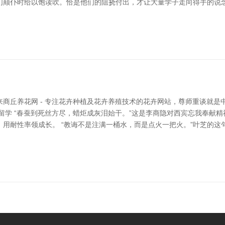
颠仆时给以饱读吹。恰是他们的阻挠付出，才让大量学子走向得手的说念
商丘养花网 - 专注花卉种植及花卉养殖技术的花卉网站，尊师重谈就是
留学 “春蚕到死丝方尽，蜡炬成灰泪始干。”这是李商隐对西宾忘我奉献
用耐性率领成长。 “教诲不是注满一桶水，而是点火一把火。”叶芝的