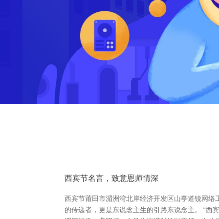
西宾节名言，致意恩师情深
西宾节莆田市湄洲湾北岸经济开发区山亭道锐网络
的传递者，更是东说念主生的引路东说念主。 “西