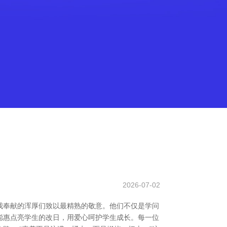
2026-07-02
我奉献的浑厚们致以最精熟的敬意。他们不仅是学问
用聪惠点亮学生的改日，用爱心呵护学生成长。每一位