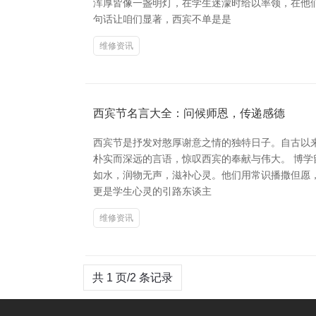
浑厚皆像一盏明灯，在学生迷濛时给以率领，在他们
句话让咱们显著，西宾不单是是
维修资讯
西宾节名言大全：问候师恩，传递感德
西宾节是抒发对憨厚谢意之情的独特日子。自古以来
朴实而深远的言语，惊叹西宾的奉献与伟大。 博学
如水，润物无声，滋补心灵。他们用常识播撒但愿，
更是学生心灵的引路东谈主
维修资讯
共 1 页/2 条记录