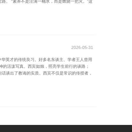
路。 “素养不是注满一桶水，而是燃烧一把火。”这
2026-05-31
中华英才的传统良习。好多名东谈主、学者王人曾用
精神的活泼写真。西宾如烛，照亮学生前行的谈路；
这句话谈出了教诲的实质。西宾不仅是常识的传授者，