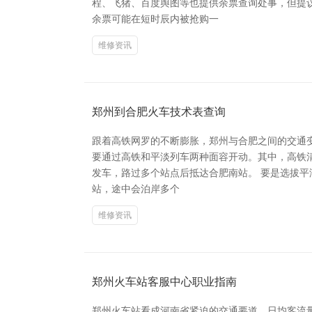
程、飞猪、百度舆图等也提供余票查询处事，但提议
余票可能在短时辰内被抢购一
维修资讯
郑州到合肥火车技术表查询
跟着高铁网罗的不断膨胀，郑州与合肥之间的交通
要通过高铁和平淡列车两种面容开动。其中，高铁清爽
发车，路过多个站点后抵达合肥南站。 要是选拔平
站，途中会泊岸多个
维修资讯
郑州火车站客服中心职业指南
郑州火车站看成河南省紧迫的交通要道，日均客流量