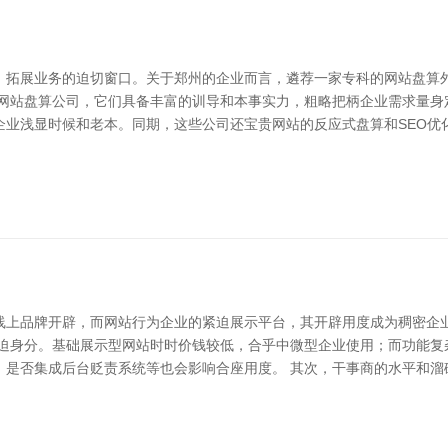
、拓展业务的迫切窗口。关于郑州的企业而言，遴荐一家专科的网站盘算
的网站盘算公司，它们具备丰富的训导和本事实力，粗略把柄企业需求量身
企业浅显时候和老本。同期，这些公司还宝贵网站的反应式盘算和SEO优
线上品牌开辟，而网站行为企业的紧迫展示平台，其开辟用度成为稠密企
紧迫身分。基础展示型网站时时价钱较低，合乎中微型企业使用；而功能复
、是否集成后台贬责系统等也会影响合座用度。 其次，干事商的水平和溜