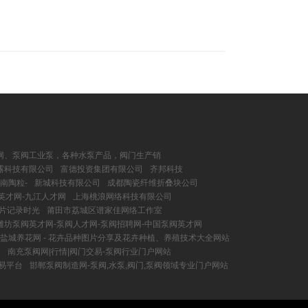
网、泵阀工业泵，各种水泵产品，阀门生产销
露科技有限公司
富德投资集团有限公司
齐邦科技
南陶粒-
新城科技有限公司
成都陶瓷纤维折叠块公司
英才网-九江人才网
上海桃浪网络科技有限公司
照片记录时光
莆田市荔城区谱家佳网络工作室
潍坊泵阀英才网-泵阀人才网-泵阀招聘网-中国泵阀英才网
盐城养花网 - 花卉品种图片分享及花卉种植、养殖技术大全网站
台
南充泵阀网|行情|阀门交易-泵阀行业门户网站
易平台
邯郸泵阀制造网-泵阀,水泵,阀门,泵阀领域专业门户网站