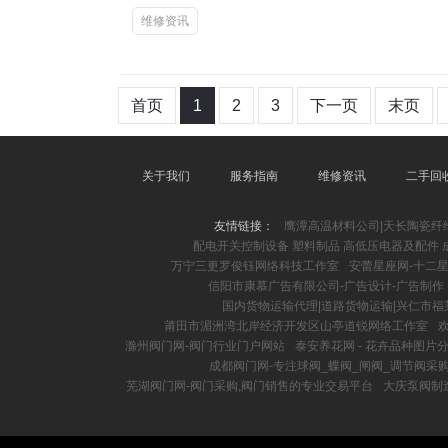
维修资讯
首页
1
2
3
下一页
末页
关于我们
服务指南
维修资讯
二手回
友情链接：
鹰潭高温材料公司|天长陶瓷纤
配电开关控制设备 塑料制品 高低压电器及配件 
万宁三更罗俊钰网络科技工作室
安蕾星座网-十二星
信阳市康慕广告有限公司-广告设计-广告制作
国内货物运输代理|道路货物运输|兴仁市
莆田市湄洲湾北岸经济开发区山亭道锐网络工作室
滁州阀门网-阀门行业门户网站
泰安养花网 - 花卉品种图
成都阀门网-专注球阀_蝶阀_闸阀_调节阀采
芜湖阀门网-阀门采购,阀门销售的专业交易平台
大庆泵阀制造