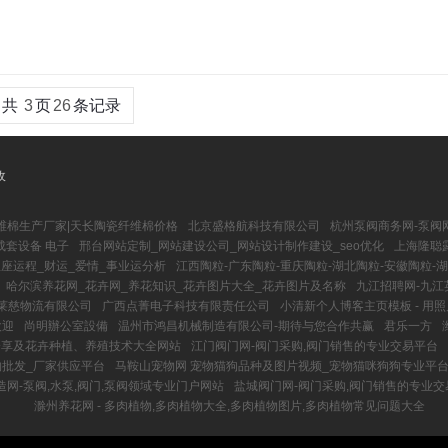
共
3
页
26
条记录
收
维棉生产厂家|天长陶瓷纤维棉价格
北京盛格航科技有限公司
杭州泵阀商务网-泵阀
成套设备 电子
邢台网站定制_网站建设公司_网站设计制作建设_seo优化
上海隆聪
座运程_财运_爱情_事业运分析
江西陶粒-广东陶粒-重庆陶粒-湖北陶粒-安徽陶粒-湖
哈尔滨养花网_花卉网_养花知识_花卉图片大全_花卉图片及名称
九江招聘网-九江
福莱慈物流有限公司
广西点菁电子科技有限责任公司
小清新个人博客主页模板 - 用
欢迎
尚明辦公室設備
温州市鸿昌机械制造有限公司-期待与您合作共赢
君乐一方
片分享及花卉种植、养殖技术大全网站
江门阀门网-阀门采购,阀门销售的专业交易平台
购批发_厂家供应平台
马鞍山宠物网 宠物猫狗品种及图片视频_宠物猫咪狗狗专业平
网-泵阀,水泵,阀门,泵阀领域专业门户网站
盐城阀门网-阀门采购,阀门销售的专业交
滁州养花网 - 多肉植物,多肉植物大全,多肉植物图片,多肉植物常见问题大全