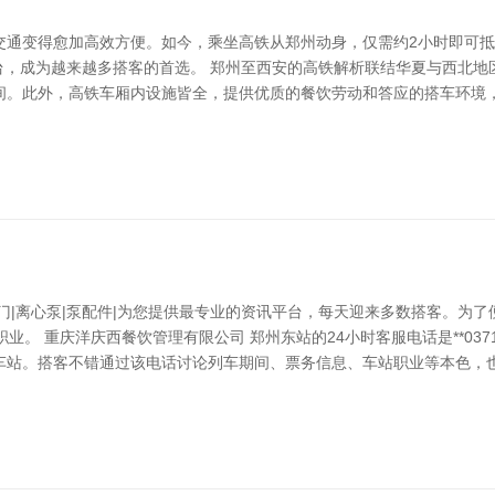
交通变得愈加高效方便。如今，乘坐高铁从郑州动身，仅需约2小时即可抵
平台，成为越来越多搭客的首选。 郑州至西安的高铁解析联结华夏与西北
。此外，高铁车厢内设施皆全，提供优质的餐饮劳动和答应的搭车环境，让
门|离心泵|泵配件|为您提供最专业的资讯平台，每天迎来多数搭客。为
。 重庆洋庆西餐饮管理有限公司 郑州东站的24小时客服电话是**0371
车站。搭客不错通过该电话讨论列车期间、票务信息、车站职业等本色，也