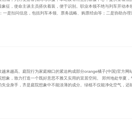
着象征，使命主谈主员搭伙着装，便于识别。职业本领不绝与列车开动本领
业：一是扣问信息，包括列车本领、票务战略、购票经由等；二是协助办理
越来越高。庭院行为家庭糊口的紧迫构成部分orange橘子(中国)官方
院想象，致力打造一个既好意思不雅又实用的宜居空间。 郑州地处华夏，
的失业身手，齐是庭院想象中不能淡薄的成分。绿植不仅能净化空气，还