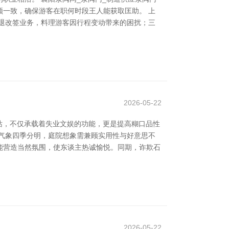
一致，确保游客在职何时段王人能获取匡助。 上
退改签业务，料理游客因行程变动带来的困扰；三
2026-05-22
网站，不仅承载着失业文娱的功能，更是提高糊口品性
气象四季分明，庭院想象需兼顾实用性与好意思不
能营造当然氛围，使东谈主热诚愉悦。同期，诈欺石
2026-05-22