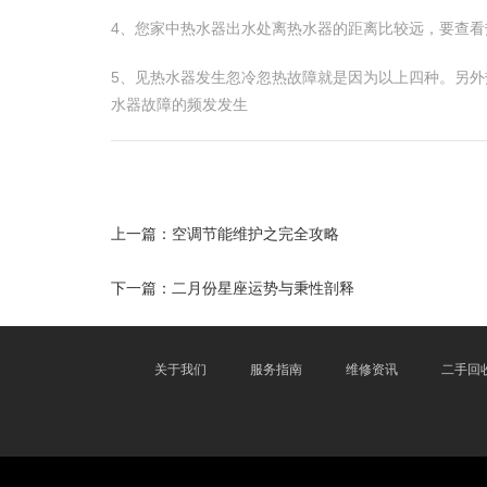
4、您家中热水器出水处离热水器的距离比较远，要查
5、见热水器发生忽冷忽热故障就是因为以上四种。另
水器故障的频发发生
上一篇：
空调节能维护之完全攻略
下一篇：
二月份星座运势与秉性剖释
关于我们
服务指南
维修资讯
二手回