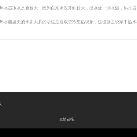
看热水器冷水是否较大，因为自来水没开到较大，出水处一调水温，热水器
外热水器里央的水垢太多的话也是造成忽冷忽热现象，这也就是说家中热水
收
友情链接：