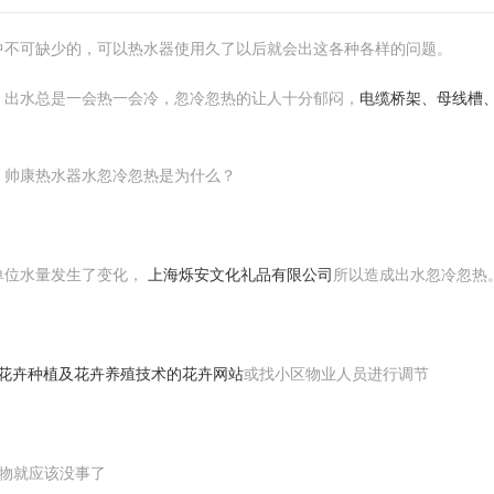
中不可缺少的，可以热水器使用久了以后就会出这各种各样的问题。
，出水总是一会热一会冷，忽冷忽热的让人十分郁闷，
电缆桥架、母线槽
：帅康热水器水忽冷忽热是为什么？
单位水量发生了变化，
上海烁安文化礼品有限公司
所以造成出水忽冷忽热
专注花卉种植及花卉养殖技术的花卉网站
或找小区物业人员进行调节
物就应该没事了