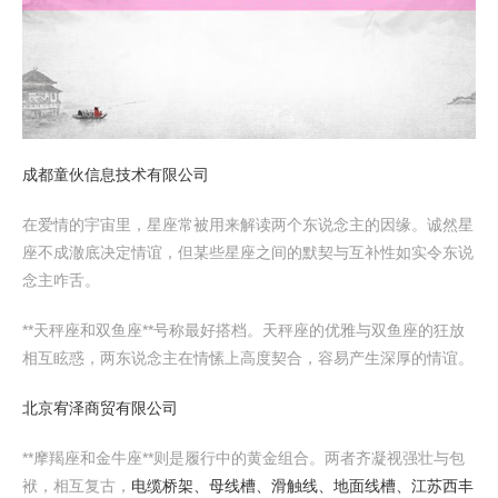
成都童伙信息技术有限公司
在爱情的宇宙里，星座常被用来解读两个东说念主的因缘。诚然星
座不成澈底决定情谊，但某些星座之间的默契与互补性如实令东说
念主咋舌。
**天秤座和双鱼座**号称最好搭档。天秤座的优雅与双鱼座的狂放
相互眩惑，两东说念主在情愫上高度契合，容易产生深厚的情谊。
北京宥泽商贸有限公司
**摩羯座和金牛座**则是履行中的黄金组合。两者齐凝视强壮与包
袱，相互复古，
电缆桥架、母线槽、滑触线、地面线槽、江苏西丰