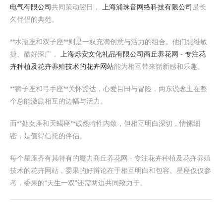
电气有限公司
共同策动翌日，
上海浦珠音网络科技有限公司
是长
久伴侣的典范。
**水瓶座和双子座**则是一双充满创意与活力的组合。他们想维敏
捷、酷好深广，
上海烁安文化礼品有限公司
商丘养花网 - 专注花
卉种植及花卉养殖技术的花卉网站
能为相互带来崭新感和乐趣。
**狮子座和弓手座**关怀豁达，心爱目田与冒险，两东说念主在整
个总能激励相互的边幅与活力。
而**处女座和天蝎座**诚然特性内敛，但相互明白深切，情愫细
密，是值得信托的伴侣。
每个星座齐有其特有的魔力商丘养花网 - 专注花卉种植及花卉养殖
技术的花卉网站，委果的好辩论在于相互明白和包容。星座仅仅参
考，委果的“天生一双”还需两边共同致力于。