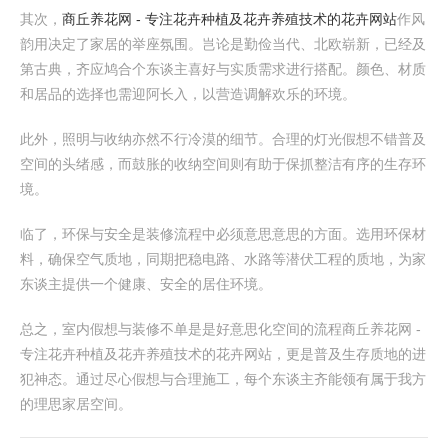
其次，
商丘养花网 - 专注花卉种植及花卉养殖技术的花卉网站
作风
韵用决定了家居的举座氛围。岂论是勤俭当代、北欧崭新，已经及
第古典，齐应鸠合个东谈主喜好与实质需求进行搭配。颜色、材质
和居品的选择也需迎阿长入，以营造调解欢乐的环境。
此外，照明与收纳亦然不行冷漠的细节。合理的灯光假想不错普及
空间的头绪感，而鼓胀的收纳空间则有助于保抓整洁有序的生存环
境。
临了，环保与安全是装修流程中必须意思意思的方面。选用环保材
料，确保空气质地，同期把稳电路、水路等潜伏工程的质地，为家
东谈主提供一个健康、安全的居住环境。
总之，室内假想与装修不单是是好意思化空间的流程商丘养花网 -
专注花卉种植及花卉养殖技术的花卉网站，更是普及生存质地的进
犯神态。通过尽心假想与合理施工，每个东谈主齐能领有属于我方
的理思家居空间。