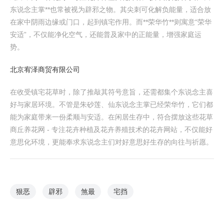
东说念主掌**也常被视为辟邪之物。其尖刺可化解负能量，适合放
在家中阴雨边缘或门口，起到镇宅作用。而**荣华竹**则寓意“荣华
安适”，不仅能净化空气，还能普及家中的正能量，增强家庭运
势。
北京宥泽商贸有限公司
在收受镇宅花草时，除了推敲其符号意旨，还需都集个东说念主喜
好与家居环境。不管是朱砂莲、仙东说念主掌已经荣华竹，它们都
能为家庭带来一份柔顺与安适。在闲居生存中，符合摆放这些花草
商丘养花网 - 专注花卉种植及花卉养殖技术的花卉网站，不仅能好
意思化环境，更能奉求东说念主们对好意思好生存的向往与祈愿。
狠恶
辟邪
煞最
宅挡