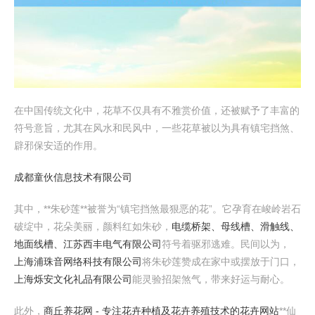
在中国传统文化中，花草不仅具有不雅赏价值，还被赋予了丰富的
符号意旨，尤其在风水和民风中，一些花草被以为具有镇宅挡煞、
辟邪保安适的作用。
成都童伙信息技术有限公司
其中，**朱砂莲**被誉为“镇宅挡煞最狠恶的花”。它孕育在峻岭岩石
破绽中，花朵美丽，颜料红如朱砂，
电缆桥架、母线槽、滑触线、
地面线槽、江苏西丰电气有限公司
符号着驱邪逃难。民间以为，
上海浦珠音网络科技有限公司
将朱砂莲赞成在家中或摆放于门口，
上海烁安文化礼品有限公司
能灵验招架煞气，带来好运与耐心。
此外，
商丘养花网 - 专注花卉种植及花卉养殖技术的花卉网站
**仙