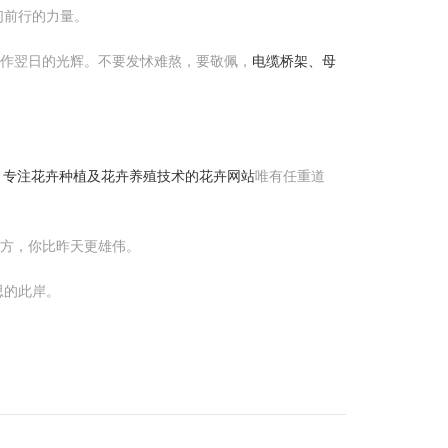
们前行的力量。
化作翌日的光辉。不要发怵难熬，要敬佩，
电缆桥架、母
- 专注花卉种植及花卉养殖技术的花卉网站
唯有任重道
我方，你比昨天更雄伟。
思的此岸。