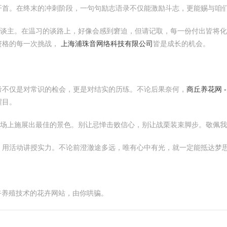
开首。在终末的冲刺阶段，一句句励志语录不仅能激励斗志，更能赐与咱
东谈主。在温习的谈路上，好像会感到窘迫，但请记取，每一份付出皆将
资格的每一次挑战，
上海浦珠音网络科技有限公司
皆是成长的机会。
考不仅是对常识的检会，更是对结实的历练。不论后果奈何，
商丘养花网 
醒目。
科场上施展出最佳的景色。别让忌惮击败信心，别让战栗装束脚步。敬佩
，用活动讲授实力。不论前澄澈途多远，唯有心中有光，就一定能抵达梦
花卉养殖技术的花卉网站，由你哄骗。