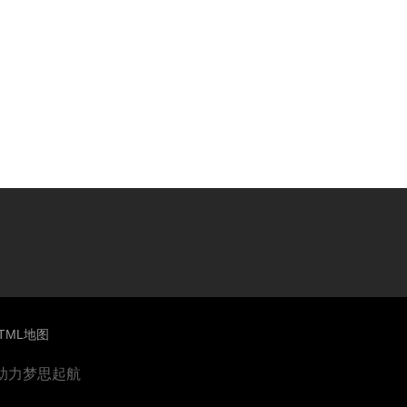
TML地图
助力梦思起航