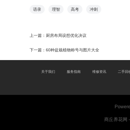
语录
理智
高考
冲刺
上一篇：
厨房布局设想优化决议
下一篇：
60种盆栽植物称号与图片大全
关于我们
服务指南
维修资讯
二手回
Powere
商丘养花网