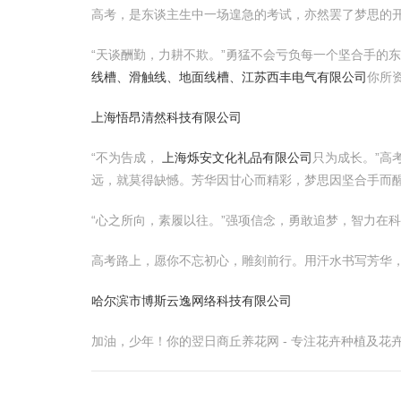
高考，是东谈主生中一场遑急的考试，亦然罢了梦思的
“天谈酬勤，力耕不欺。”勇猛不会亏负每一个坚合手的
线槽、滑触线、地面线槽、江苏西丰电气有限公司
你所
上海悟昂清然科技有限公司
“不为告成，
上海烁安文化礼品有限公司
只为成长。”高
远，就莫得缺憾。芳华因甘心而精彩，梦思因坚合手而
“心之所向，素履以往。”强项信念，勇敢追梦，智力在
高考路上，愿你不忘初心，雕刻前行。用汗水书写芳华
哈尔滨市博斯云逸网络科技有限公司
加油，少年！你的翌日商丘养花网 - 专注花卉种植及