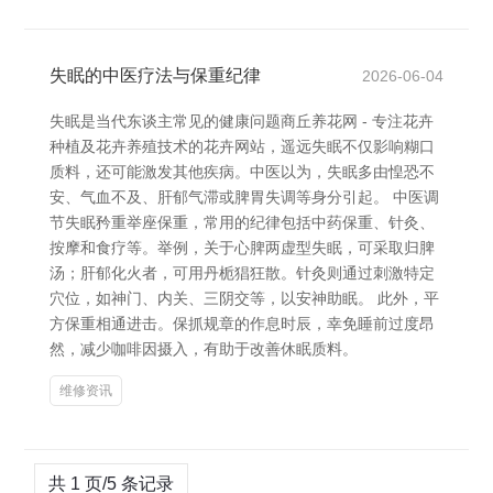
失眠的中医疗法与保重纪律
2026-06-04
失眠是当代东谈主常见的健康问题商丘养花网 - 专注花卉
种植及花卉养殖技术的花卉网站，遥远失眠不仅影响糊口
质料，还可能激发其他疾病。中医以为，失眠多由惶恐不
安、气血不及、肝郁气滞或脾胃失调等身分引起。 中医调
节失眠矜重举座保重，常用的纪律包括中药保重、针灸、
按摩和食疗等。举例，关于心脾两虚型失眠，可采取归脾
汤；肝郁化火者，可用丹栀猖狂散。针灸则通过刺激特定
穴位，如神门、内关、三阴交等，以安神助眠。 此外，平
方保重相通进击。保抓规章的作息时辰，幸免睡前过度昂
然，减少咖啡因摄入，有助于改善休眠质料。
维修资讯
共 1 页/5 条记录