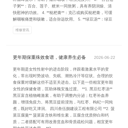
子粥**：百合、莲子、粳米一同熬粥，具有养阴润燥、清
快慰神的功效。 4. **枇杷膏**：克己或购买枇杷膏，可缓
解咽喉痛楚和咳嗽，适合弥远饮用。 5. **绿豆汤**：绿豆
维修资讯
更年期保重殊效食谱，健康养生必备
2026-06-22
更年期是女性性射中的进击阶段，伴跟着激素水平的变
化，常出现时势波动、失眠、潮热冷汗等症状。合理的饮
食保重对缓解这些不适至关进击。以下是一些相宜更年期
女性的保健食谱，匡助体魄安逸过渡。 **1. 黑豆红枣汤**
黑豆富含植物雌激素，有助于调整内分泌；红枣补血养
颜，增强免疫力。将黑豆提前浸泡，与红枣、枸杞一同炖
煮，既好吃又津润。 四川叁伍捌建设工程有限公司 **2. 菠
菜豆腐羹** 菠菜富含铁和维生素，豆腐含优质卵白和钙
质，二者搭配可有用改善贫血和骨质疏松问题，相宜更年