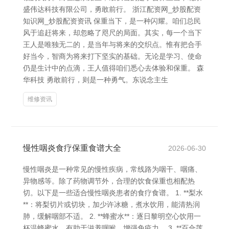
盛伟达科技有限公司，勇敢前行。 浙江配资网_炒股配资
知识网_炒股配资资讯 保重当下，是一种闪耀。咱们总民
风于追赶将来，却忽略了咫尺的局面。其实，每一个当下
王人是唯独无二的，是当年与将来的交织点。惟有把合手
好当今，智商为将来打下坚实的基础。无论是学习、使命
仍是生计中的点滴，王人值得咱们悉心去体验和保重。 森
华科技 勇敢前行，则是一种勇气。东说念主生
维修资讯
慢性咽炎食疗保重食谱大全
2026-06-30
慢性咽炎是一种常见的慢性疾病，常线路为咽干、咽痛、
异物感等。除了药物调节外，合理的饮食保重也相配热
切。以下是一些适合慢性咽炎患者的食疗食谱。 1. **梨水
**：将梨切片或切块，加少许冰糖，煮水饮用，能清热润
肺，缓解咽部不适。 2. **蜂蜜水**：逐日黎明空心饮用一
杯温蜂蜜水，有助于滋养咽喉，增强免疫力。 3. **百合莲