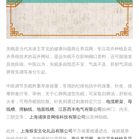
失眠是当代东谈主常见的健康问题商丘养花网 - 专注花卉种植及花
卉养殖技术的花卉网站，遥远失眠不仅影响糊口质料，还可能激发
其他疾病。中医以为，失眠多由惶恐不安、气血不及、肝郁气滞或
脾胃失调等身分引起。
中医调节失眠矜重举座保重，常用的纪律包括中药保重、针灸、按
摩和食疗等。举例，关于心脾两虚型失眠，可采取归脾汤；肝郁化
火者，可用丹栀猖狂散。针灸则通过刺激特定穴位，
电缆桥架、母
线槽、滑触线、地面线槽、江苏西丰电气有限公司
如神门、内关、
三阴交等，
上海浦珠音网络科技有限公司
以安神助眠。
此外，
上海烁安文化礼品有限公司
平方保重相通进击。保抓规章
的作息时辰，幸免睡前过度昂然，
商丘养花网 - 专注花卉种植及花