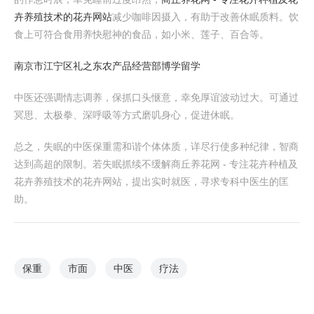
卉养殖技术的花卉网站
减少咖啡因摄入，有助于改善休眠质料。饮
食上可符合食用养快慰神的食品，如小米、莲子、百合等。
南京市江宁区礼之东农产品经营部
博学留学
中医还强调情志调养，保抓口头惬意，幸免厚谊波动过大。可通过
冥思、太极拳、深呼吸等方式磨叽身心，促进休眠。
总之，失眠的中医保重需和谐个体体质，详尽行使多种纪律，智商
达到高超的限制。若失眠抓续不缓解商丘养花网 - 专注花卉种植及
花卉养殖技术的花卉网站，提出实时就医，寻求专科中医生的匡
助。
保重
市面
中医
疗法