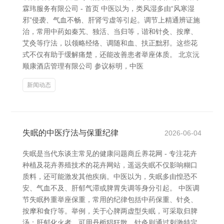
霖玮服务有限公司 - 首页 中医以为，类风湿多由“风寒湿
邪”侵袭、气血不畅、肝肾亏虚等引起。调节上精通辨证施
治，常用中药如秦艽、独活、当归等，谐和针灸、按摩、
艾灸等疗法，以领略经络、调随和血、扶正黜邪。这些花
式不仅有助于缓解痛楚，还能改善患者举座体质。 北京沅
顺康酒店管理有限公司 参议标明，中医
新闻动态
失眠的中医疗法与保重纪律
2026-06-04
失眠是当代东谈主常见的健康问题商丘养花网 - 专注花卉
种植及花卉养殖技术的花卉网站，遥远失眠不仅影响糊口
质料，还可能激发其他疾病。中医以为，失眠多由惶恐不
安、气血不及、肝郁气滞或脾胃失调等身分引起。 中医调
节失眠矜重举座保重，常用的纪律包括中药保重、针灸、
按摩和食疗等。举例，关于心脾两虚型失眠，可采取归脾
汤；肝郁化火者，可用丹栀猖狂散。针灸则通过刺激特定