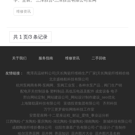
学、圭表。 三泽胜合-三泽胜合有限公司官网
维修资讯
共 1 页/3 条记录
关于我们
服务指南
维修资讯
二手回收
友情链接：
鹰潭高温材料公司|天长陶瓷纤维棉生产厂家|天长陶瓷纤维棉价格
北京盛格航科技有限公司
杭州泵阀商务网-泵阀网、泵阀工业泵，各种水泵产品，阀门生产销
配电开关控制设备 塑料制品 高低压电器及配件 成套设备 电子
邢台网站定制_网站建设公司_网站设计制作建设_seo优化
上海隆聪露科技有限公司
富德投资集团有限公司
齐邦科技
万宁三更罗俊钰网络科技工作室
安蕾星座网-十二星座运程_财运_爱情_事业运分析
江西陶粒-广东陶粒-重庆陶粒-湖北陶粒-安徽陶粒-湖南陶粒-
新城科技有限公司
成都陶瓷纤维折叠块公司
信阳市康慕广告有限公司-广告设计-广告制作
哈尔滨养花网_花卉网_养花知识_花卉图片大全_花卉图片及名称