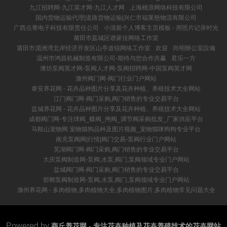
九江招聘网-九江英才网-九江人才网
上海桃浪网络科技有限公司
国内货物运输代理|道路货物运输|兴仁市福莱慈物流有限公司
广西点菁电子科技有限责任公司
小清新个人博客主页模板 - 用照片记录时光
莆田市荔城区谱家佳网络工作室
莆田市湄洲湾北岸经济开发区山亭道锐网络工作室
欢迎
尚明辦公室設備
温州市鸿昌机械制造有限公司-期待与您合作共赢
君乐一方
潍坊泵阀英才网-泵阀人才网-泵阀招聘网-中国泵阀英才网
滁州阀门网-阀门行业门户网站
泰安养花网 - 花卉品种图片分享及花卉种植、养殖技术大全网站
江门阀门网-阀门采购,阀门销售的专业交易平台
盐城养花网 - 花卉品种图片分享及花卉种植、养殖技术大全网站
成都阀门网-专注球阀_蝶阀_闸阀_调节阀采购批发_厂家供应平台
马鞍山宠物网 宠物猫狗品种及图片视频_宠物猫咪狗狗专业平台
南充泵阀网|行情|阀门交易-泵阀行业门户网站
芜湖阀门网-阀门采购,阀门销售的专业交易平台
大庆泵阀制造网-泵阀,水泵,阀门,泵阀领域专业门户网站
盐城阀门网-阀门采购,阀门销售的专业交易平台
邯郸泵阀制造网-泵阀,水泵,阀门,泵阀领域专业门户网站
滁州养花网 - 多肉植物,多肉植物大全,多肉植物图片,多肉植物常见问题大全
Powered by
商丘养花网 - 专注花卉种植及花卉养殖技术的花卉网站