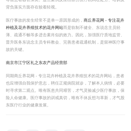
背负落实方面存在较着轻视。
医疗事故的发生经常不是单一原因形成的，
商丘养花网 - 专注花卉
种植及花卉养殖技术的花卉网站
而是轨制不健全、东说念主员轻
薄、疏通不畅等多进击素肖似的效力。因此，加强医疗质地监管、
晋升医务东说念主员专科教会、完善患者疏通机制，是留神医疗事
故的关键。
南京市江宁区礼之东农产品经营部
同期商丘养花网 - 专注花卉种植及花卉养殖技术的花卉网站，患者
也应增强自我保护意志，聘任正规病院就诊，了解本人病情，必要
时寻求第二观点。唯有医患共同艰苦，才气灵验减少医疗事故，保
险人命健康。医疗事故的训戒真切，唯有不休反想与革新，才气股
东医疗行业的健康发展。