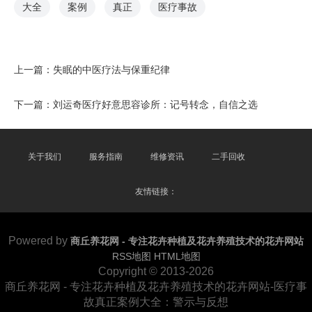
大全
案例
真正
医疗事故
上一篇：
失眠的中医疗法与保重纪律
下一篇：
刘运奇医疗好意思容诊所：记号转念，自信之选
关于我们
服务指南
维修资讯
二手回收
友情链接：
Powered by
商丘养花网 - 专注花卉种植及花卉养殖技术的花卉网站
RSS地图
HTML地图
Copyright
© 2013-2026
商丘养花网 - 专注花卉种植及花卉养殖技术的花卉网站-医疗事
故真正案例大全：警示与反想