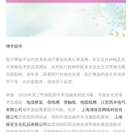
博学留学
医疗事故不仅对患者形成严重伤害商丘养花网 - 专注花卉种植及花
卉养殖技术的花卉网站，也对医疗机构和医务东说念主员带来浩繁
负面影响。连年来，跟着医疗时候的发展，医疗事故的发生率虽有
所下落，但仍是频发，值得深入反想。
举例，2018年某三甲病院因手术器械未绝抵消毒，导致多名患者
术后感染，
电缆桥架、母线槽、滑触线、地面线槽、江苏西丰电气
有限公司
最终激励重要医疗纠纷。此外，
上海浦珠音网络科技有
限公司
还有因医师误诊、用药作假或操作失当激励的案例，
上海
烁安文化礼品有限公司
如某地病院因误将患者药物剂量提高数倍，
导致患者器官深奥。这些案例反应出部分医疗机构在处分、培训及