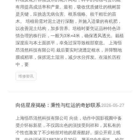
有用提高成活率和产量。最初，吸收优质健壮的桃树苗
是关键，应挑选无病虫害、根系领略、枝干粗壮的苗
木。 培植前需对泥土进行深翻，并施入适量的有机肥，
以改善泥土结构，加多营养。培植时要凭证品种特色详
情合理的株行距，一般为3米×4米，确保透风透光。栽植
深度应与本土面抓平，幸免过深导致根部窒息。 上海悟
昂清然科技有限公司 栽后要实时浇透定根水，并障翳地
膜或稻草，保抓泥土湿润，减少水分挥发。在滋长历程
中，要
维修资讯
向佐星座揭秘：秉性与红运的奇妙联系
2026-05-27
上海悟昂清然科技有限公司 向佐，动作中国影视圈中备
受介怀标新星，不仅因出色的演技受到祥和，其私有的
个性也激发了不少粉丝对他的星座酷好。据公开府上线
路，向佐训诫于1987年4月20日，属于**金牛座**。 哈尔