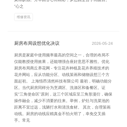
“心之
维修资讯
厨房布局设想优化决议
2026-05-24
厨房是家庭中使用频率最高的空间之一，合理的布局不
仅能教授使用效果，还能增强合座好意思不雅性。优化
厨房布局商丘养花网 - 专注花卉种植及花卉养殖技术的
花卉网站，应从功能分区、动线策画和储物设想三个方
面起初。 上海悟昂清然科技有限公司 最初，明确功能分
区。当代厨房同样分为烹调区、洗涤区和备餐区。证
实“三角使命区”原则，这三个区域应呈三角形漫衍，确保
操作融会，减少不消要的往来。举例，炉灶与洗菜池的
距离不宜过远，浅陋打水和清洗食材。 其次，合理策画
动线。厨房的动线应精真金不怕火明了，幸免交叉插
手。常见