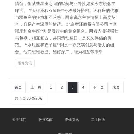
情谊，但某些星座之间的默契与互补性如实令东说念主
咋舌。 **天秤座和双鱼座**号称最好搭档。天秤座的优雅
与双鱼座的狂放相互眩惑，两东说念主在情愫上高度契
合，容易产生深厚的情谊。 北京宥泽商贸有限公司 **摩
羯座和金牛座**则是履行中的黄金组合。两者齐凝视强壮
与包袱，相互复古，共同策动翌日，是长久伴侣的典
范。 **水瓶座和双子座**则是一双充满创意与活力的组
合。他们想维敏捷、酷好深广，能为相互带来崭
维修资讯
首页
上一页
1
2
3
4
下一页
末页
共
4
页
36
条记录
关于我们
服务指南
维修资讯
二手回收