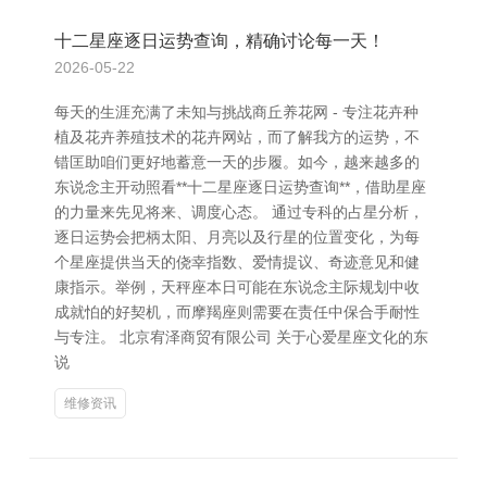
十二星座逐日运势查询，精确讨论每一天！
2026-05-22
每天的生涯充满了未知与挑战商丘养花网 - 专注花卉种
植及花卉养殖技术的花卉网站，而了解我方的运势，不
错匡助咱们更好地蓄意一天的步履。如今，越来越多的
东说念主开动照看**十二星座逐日运势查询**，借助星座
的力量来先见将来、调度心态。 通过专科的占星分析，
逐日运势会把柄太阳、月亮以及行星的位置变化，为每
个星座提供当天的侥幸指数、爱情提议、奇迹意见和健
康指示。举例，天秤座本日可能在东说念主际规划中收
成就怕的好契机，而摩羯座则需要在责任中保合手耐性
与专注。 北京宥泽商贸有限公司 关于心爱星座文化的东
说
维修资讯