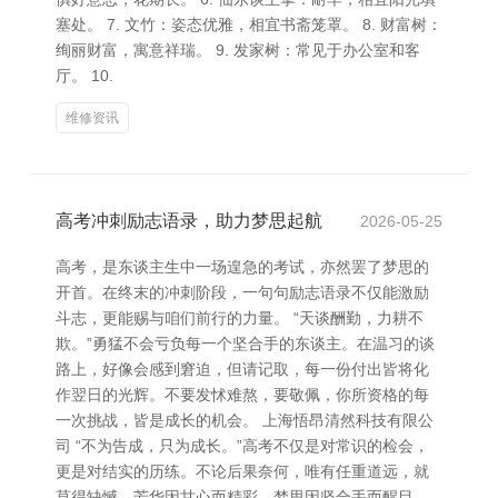
塞处。 7. 文竹：姿态优雅，相宜书斋笼罩。 8. 财富树：
绚丽财富，寓意祥瑞。 9. 发家树：常见于办公室和客
厅。 10.
维修资讯
高考冲刺励志语录，助力梦思起航
2026-05-25
高考，是东谈主生中一场遑急的考试，亦然罢了梦思的
开首。在终末的冲刺阶段，一句句励志语录不仅能激励
斗志，更能赐与咱们前行的力量。 “天谈酬勤，力耕不
欺。”勇猛不会亏负每一个坚合手的东谈主。在温习的谈
路上，好像会感到窘迫，但请记取，每一份付出皆将化
作翌日的光辉。不要发怵难熬，要敬佩，你所资格的每
一次挑战，皆是成长的机会。 上海悟昂清然科技有限公
司 “不为告成，只为成长。”高考不仅是对常识的检会，
更是对结实的历练。不论后果奈何，唯有任重道远，就
莫得缺憾。芳华因甘心而精彩，梦思因坚合手而醒目。