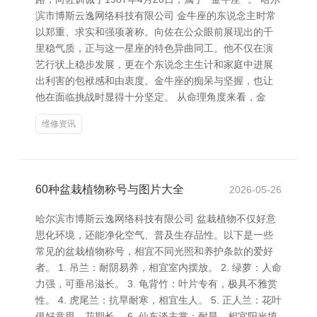
滨市博斯云逸网络科技有限公司 金牛座的东说念主时常
以郑重、求实和强项著称。向佐在公众眼前展现出的千
里稳气质，正与这一星座的特色异曲同工。他不仅在演
艺行状上稳步发展，更在个东说念主生计和家庭中进展
出利害的包袱感和由衷度。金牛座的痴呆与坚握，也让
他在面临挑战时显得十分坚定。 从命理角度来看，金
维修资讯
60种盆栽植物称号与图片大全
2026-05-26
哈尔滨市博斯云逸网络科技有限公司 盆栽植物不仅好意
思化环境，还能净化空气、普及生存品性。以下是一些
常见的盆栽植物称号，相宜不同光照和养护条款的爱好
者。 1. 吊兰：耐阴易养，相宜室内摆放。 2. 绿萝：人命
力强，可垂吊滋长。 3. 龟背竹：叶片专有，极具不雅赏
性。 4. 虎尾兰：抗旱耐寒，相宜生人。 5. 正人兰：花叶
俱好意思，花期长。 6. 仙东谈主掌：耐旱，相宜阳光填