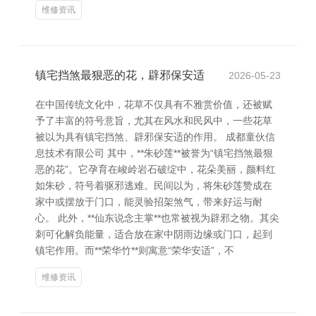
维修资讯
镇宅挡煞最狠恶的花，辟邪保安适
2026-05-23
在中国传统文化中，花草不仅具有不雅赏价值，还被赋
予了丰富的符号意旨，尤其在风水和民风中，一些花草
被以为具有镇宅挡煞、辟邪保安适的作用。 成都童伙信
息技术有限公司 其中，**朱砂莲**被誉为“镇宅挡煞最狠
恶的花”。它孕育在峻岭岩石破绽中，花朵美丽，颜料红
如朱砂，符号着驱邪逃难。民间以为，将朱砂莲赞成在
家中或摆放于门口，能灵验招架煞气，带来好运与耐
心。 此外，**仙东说念主掌**也常被视为辟邪之物。其尖
刺可化解负能量，适合放在家中阴雨边缘或门口，起到
镇宅作用。而**荣华竹**则寓意“荣华安适”，不
维修资讯